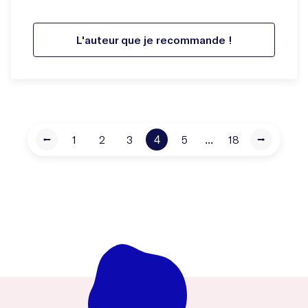
L'auteur que je recommande !
4
...
⭠
1
2
3
5
18
⭢