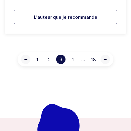
L'auteur que je recommande
3
...
⭠
1
2
4
18
⭢